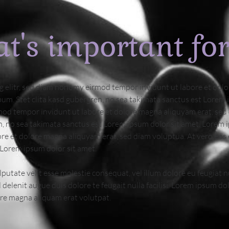
's important for 
g elitr, sed diam nonumy eirmod tempor invidunt ut labore et dol
bum. Stet clita kasd gubergren, no sea takimata sanctus est Lorem 
mod tempor invidunt ut labore et dolore magna aliquyam erat, sed 
n, no sea takimata sanctus est Lorem ipsum dolor sit amet. Lorem ip
 et dolore magna aliquyam erat, sed diam voluptua. At vero eos e
t Lorem ipsum dolor sit amet.
putate velit esse molestie consequat, vel illum dolore eu feugiat nu
delenit augue duis dolore te feugait nulla facilisi. Lorem ipsum dol
re magna aliquam erat volutpat.