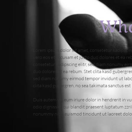
What
Lorem ipsum dolor sit amet, consetetur sadipscin
vero eos et accusam et justo duo dolores et ea re
consetetur sadipscing elitr, sed diam nonumy eir
duo dolores et ea rebum. Stet clita kasd gubergre
sed diam nonumy eirmod tempor invidunt ut labore
clita kasd gubergren, no sea takimata sanctus es
Duis autem vel eum iriure dolor in hendrerit in vul
odio dignissim qui blandit praesent luptatum zzril 
nonummy nibh euismod tincidunt ut laoreet dolo