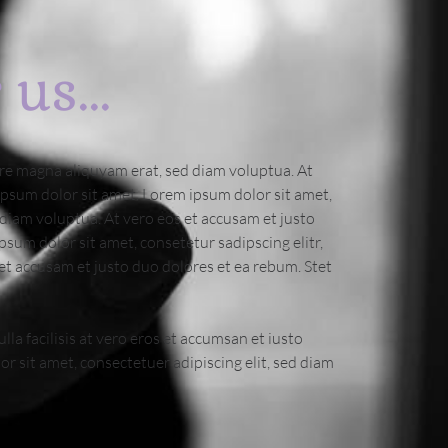
us...
ore magna aliquyam erat, sed diam voluptua. At
ipsum dolor sit amet. Lorem ipsum dolor sit amet,
diam voluptua. At vero eos et accusam et justo
sum dolor sit amet, consetetur sadipscing elitr,
t accusam et justo duo dolores et ea rebum. Stet
lla facilisis at vero eros et accumsan et iusto
or sit amet, consectetuer adipiscing elit, sed diam