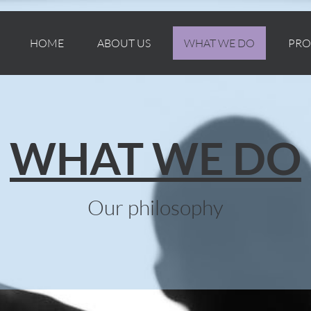
HOME
ABOUT US
WHAT WE DO
PRO
WHAT WE DO
Our philosophy