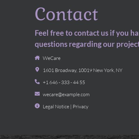
Contact
Feel free to contact us if you h
questions regarding our projec
WeCare
1601 Broadway
,
10019
New York, NY
+1 646 - 333 - 44 55
wecare@example.com
Legal Notice
|
Privacy