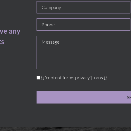
ave any
ts
{{ 'content.forms.privacy'|trans }}
S